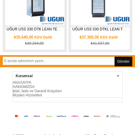
UĞUR USS 330 DTK LEAN TEK KAPILI DİKEY ŞİŞE SOĞUTUCU
UĞUR USS 330 DTKL LEAN TEK KAPILI DİKEY ŞİŞE SOĞUTUCU
₺35.640,00
₺37.300,00
KDV Dahil
KDV Dahil
₺39.204,00
₺41.037,00
Gönder
Kurumsal
ANASAYFA
HAKKIMIZDA
İptal, İade ve Garanti Koşulları
Müsteri Hizmetleri