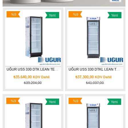
%9
%9
Yeni
Yeni
İndirim
İndirim
Ürün
Ürün
UĞUR USS 330 DTK LEAN TEK KAPILI DİKEY ŞİŞE SOĞUTUCU
UĞUR USS 330 DTKL LEAN TEK KAPILI DİKEY ŞİŞE SOĞUTUCU
₺35.640,00
₺37.300,00
KDV Dahil
KDV Dahil
₺39.204,00
₺41.037,00
%9
%9
Yeni
Yeni
İndirim
İndirim
Ürün
Ürün