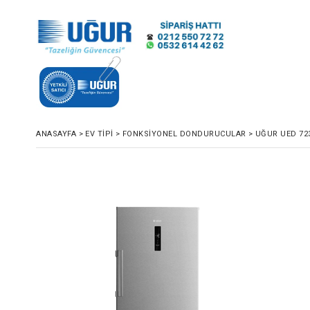
ANASAYFA
>
EV TİPİ
>
FONKSIYONEL DONDURUCULAR
>
UĞUR UED 723