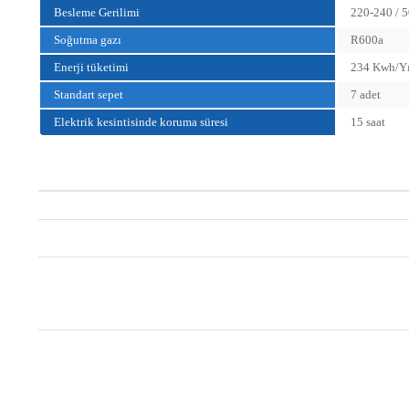
Besleme Gerilimi
220-240 / 
Soğutma gazı
R600a
Enerji tüketimi
234 Kwh/Yı
Standart sepet
7 adet
Elektrik kesintisinde koruma süresi
15 saat