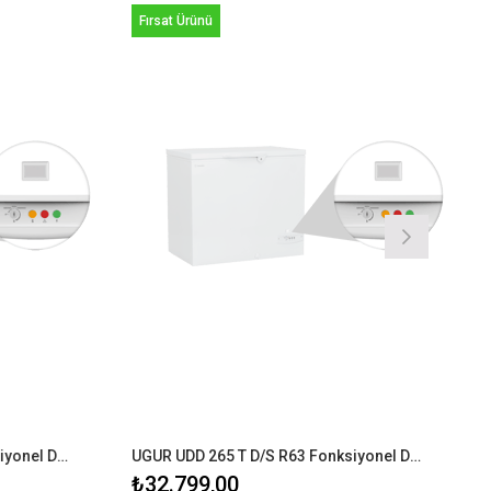
Ürün
Fırsat Ürünü
UGUR UDD 365 T D/S R63 Fonksiyonel Dondurucu
UGUR UDD 265 T D/S R63 Fonksiyonel Dondurucu
₺32.799,00