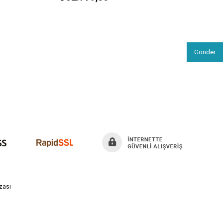
Gönder
zası