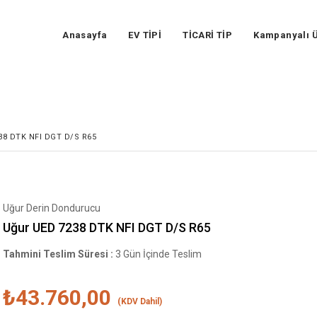
Anasayfa
EV TİPİ
TİCARİ TİP
Kampanyalı Ü
8 DTK NFI DGT D/S R65
Uğur Derin Dondurucu
Uğur UED 7238 DTK NFI DGT D/S R65
Tahmini Teslim Süresi
:
3 Gün İçinde Teslim
₺43.760,00
(KDV Dahil)