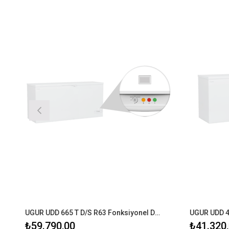
UGUR UDD 665 T D/S R63 Fonksiyonel Dondurucu
₺59.790,00
₺41.320,