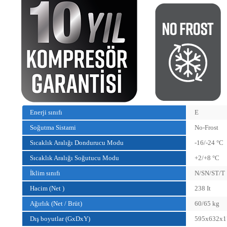
Enerji sınıfı
E
Soğutma Sistami
No-Frost
Sıcaklık Aralığı Dondurucu Modu
-16/-24 °C
Sıcaklık Aralığı Soğutucu Modu
+2/+8 °C
İklim sınıfı
N/SN/ST/T
Hacim (Net )
238 It
Ağırlık (Net / Brüt)
60/65 kg
Dış boyutlar (GxDxY)
595x632x