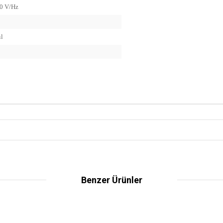
50 V/Hz
l
Benzer Ürünler